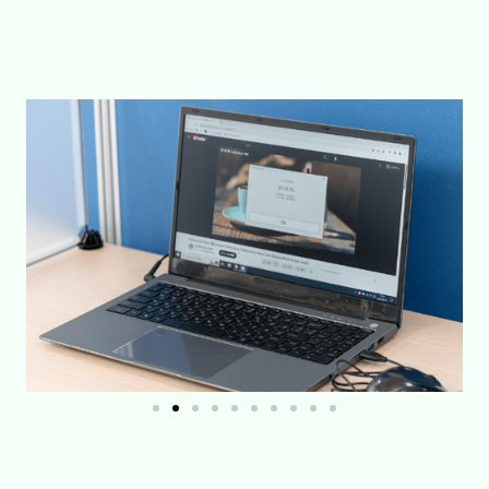
事業所の内観、外観、PC作業のイメージ画像です。