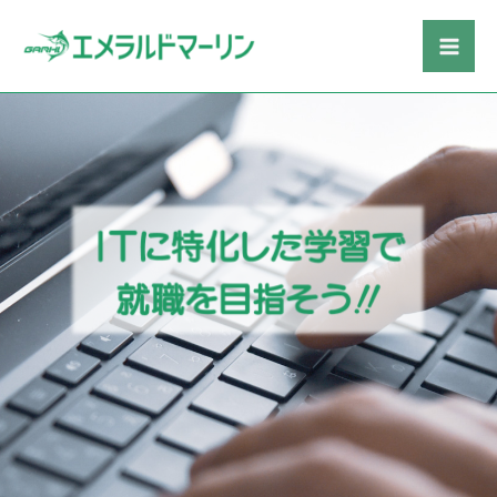
内
Mai
容
Me
を
ス
キ
ッ
プ